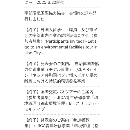
に～」2025.6.20開催
宇部環境国際協力協会 会報No.27を発
行しました
【終了】外国人留学生・職員、及び市民
との宇部市内企業の環境設備見学会（参
加者募集）”Participants invited!”~Let’s
go to an environmental facilities tour in
Ube City~
【終了】発表会のご案内/ 自治体国際協
力促進事業（モデル事業）（CLAIR）イ
ンドネシア共和国パプア州スピオリ県の
離島における持続的環境啓発事業
【終了】国際交流バスツアーのご案内
（参加者募集）：JICA青年研修事業「環
境管理（都市環境管理）B」スリランカ・
モルディブ
【終了】発表会のご案内（参加者募
集）：JICA青年研修事業「環境管理（都