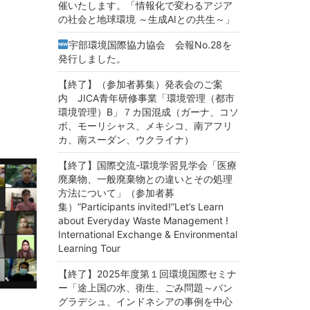
催いたします。「情報化で変わるアジア
の社会と地球環境 ～生成AIとの共生～」
宇部環境国際協力協会 会報No.28を
発行しました。
【終了】（参加者募集）発表会のご案
内 JICA青年研修事業「環境管理（都市
環境管理）B」７カ国混成（ガーナ、コソ
ボ、モーリシャス、メキシコ、南アフリ
カ、南スーダン、ウクライナ）
【終了】国際交流-環境学習見学会「医療
廃棄物、一般廃棄物との違いとその処理
方法について」（参加者募
集）”Participants invited!”Let’s Learn
about Everyday Waste Management !
International Exchange & Environmental
Learning Tour
【終了】2025年度第１回環境国際セミナ
ー「途上国の水、衛生、ごみ問題～バン
グラデシュ、インドネシアの事例を中心