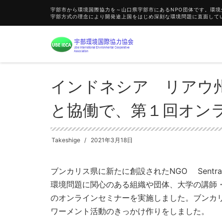
宇部市から環境国際協力を～山口県宇部市にあるNPO団体です。環
宇部方式の理念により開発途上国をはじめ深刻な環境問題に直面して
HOME
Blog
お知らせ
インドネシア リアウ州ブンカリ
インドネシア リアウ州
と協働で、第１回オン
Takeshige
2021年3月18日
ブンカリス県に新たに創設されたNGO Sentral 
環境問題に関心のある組織や団体、大学の講師
のオンラインセミナーを実施しました。ブンカ
ワーメント活動のきっかけ作りをしました。