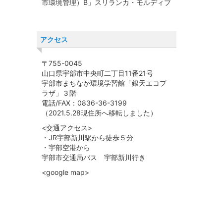
市環境管理）B」スリランカ・モルディブ
アクセス
〒755-0045
山口県宇部市中央町二丁目11番21号
宇部市まちなか環境学習館「銀天エコプ
ラザ」３階
電話/FAX：0836-36-3199
（2021.5.28現住所へ移転しました）
<交通アクセス>
・JR宇部新川駅から徒歩５分
・宇部空港から
宇部市交通局バス 宇部新川行き
<google map>