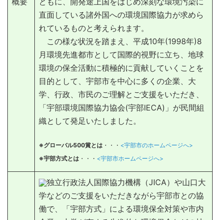
概要
ともに、開発途上国をはじめ深刻な環境汚染に
直面している諸外国への環境国際協力が求めら
れているものと考えられます。
この様な状況を踏まえ、平成10年(1998年)8
月環境先進都市として国際的視野に立ち、地球
環境の保全活動に積極的に貢献していくことを
目的として、宇部市を中心に多くの企業、大
学、行政、市民のご理解とご支援をいただき、
「宇部環境国際協力協会(宇部IECA)」が民間組
織として発足いたしました。
※グローバル500賞とは
・・・
<宇部市のホームページへ>
※宇部方式とは
・・・
<宇部市ホームページへ>
独立行政法人国際協力機構（JICA）や山口大
学などのご支援をいただきながら宇部市との協
働で、「宇部方式」による環境保全対策や市内