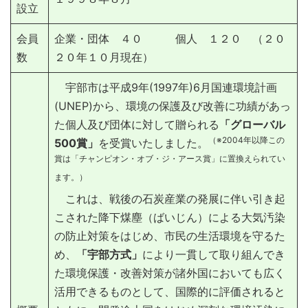
設立
会員
企業・団体 ４０ 個人 １２０ （２０
数
２０年１０月現在）
宇部市は平成9年(1997年)6月国連環境計画
(UNEP)から、環境の保護及び改善に功績があっ
た個人及び団体に対して贈られる
「グローバル
（※2004年以降この
500賞」
を受賞いたしました。
賞は「チャンピオン・オブ・ジ・アース賞」に置換えられてい
ます。）
これは、戦後の石炭産業の発展に伴い引き起
こされた降下煤塵（ばいじん）による大気汚染
の防止対策をはじめ、市民の生活環境を守るた
め、
「宇部方式」
により一貫して取り組んでき
た環境保護・改善対策が諸外国においても広く
活用できるものとして、国際的に評価されると