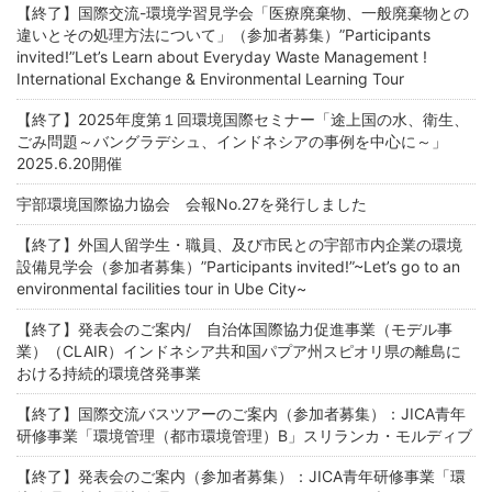
【終了】国際交流-環境学習見学会「医療廃棄物、一般廃棄物との
違いとその処理方法について」（参加者募集）”Participants
invited!”Let’s Learn about Everyday Waste Management !
International Exchange & Environmental Learning Tour
【終了】2025年度第１回環境国際セミナー「途上国の水、衛生、
ごみ問題～バングラデシュ、インドネシアの事例を中心に～」
2025.6.20開催
宇部環境国際協力協会 会報No.27を発行しました
【終了】外国人留学生・職員、及び市民との宇部市内企業の環境
設備見学会（参加者募集）”Participants invited!”~Let’s go to an
environmental facilities tour in Ube City~
【終了】発表会のご案内/ 自治体国際協力促進事業（モデル事
業）（CLAIR）インドネシア共和国パプア州スピオリ県の離島に
おける持続的環境啓発事業
【終了】国際交流バスツアーのご案内（参加者募集）：JICA青年
研修事業「環境管理（都市環境管理）B」スリランカ・モルディブ
【終了】発表会のご案内（参加者募集）：JICA青年研修事業「環