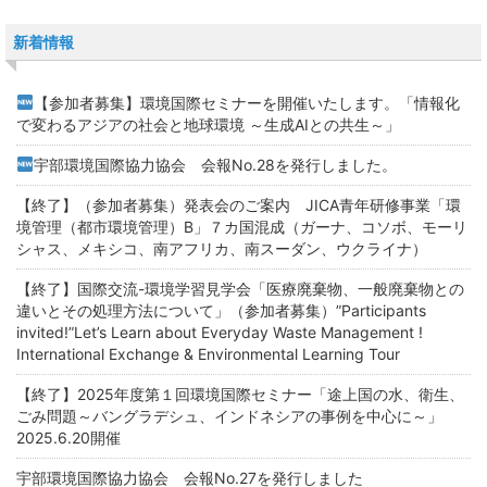
新着情報
【参加者募集】環境国際セミナーを開催いたします。「情報化
で変わるアジアの社会と地球環境 ～生成AIとの共生～」
宇部環境国際協力協会 会報No.28を発行しました。
【終了】（参加者募集）発表会のご案内 JICA青年研修事業「環
境管理（都市環境管理）B」７カ国混成（ガーナ、コソボ、モーリ
シャス、メキシコ、南アフリカ、南スーダン、ウクライナ）
【終了】国際交流-環境学習見学会「医療廃棄物、一般廃棄物との
違いとその処理方法について」（参加者募集）”Participants
invited!”Let’s Learn about Everyday Waste Management !
International Exchange & Environmental Learning Tour
【終了】2025年度第１回環境国際セミナー「途上国の水、衛生、
ごみ問題～バングラデシュ、インドネシアの事例を中心に～」
2025.6.20開催
宇部環境国際協力協会 会報No.27を発行しました