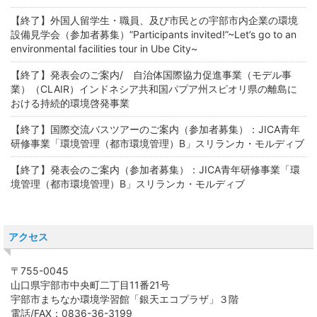
【終了】外国人留学生・職員、及び市民との宇部市内企業の環境
設備見学会（参加者募集）”Participants invited!”~Let’s go to an
environmental facilities tour in Ube City~
【終了】発表会のご案内/ 自治体国際協力促進事業（モデル事
業）（CLAIR）インドネシア共和国パプア州スピオリ県の離島に
おける持続的環境啓発事業
【終了】国際交流バスツアーのご案内（参加者募集）：JICA青年
研修事業「環境管理（都市環境管理）B」スリランカ・モルディブ
【終了】発表会のご案内（参加者募集）：JICA青年研修事業「環
境管理（都市環境管理）B」スリランカ・モルディブ
アクセス
〒755-0045
山口県宇部市中央町二丁目11番21号
宇部市まちなか環境学習館「銀天エコプラザ」３階
電話/FAX：0836-36-3199