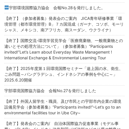
宇部環境国際協力協会 会報No.28を発行しました。
【終了】（参加者募集）発表会のご案内 JICA青年研修事業「環
境管理（都市環境管理）B」７カ国混成（ガーナ、コソボ、モーリ
シャス、メキシコ、南アフリカ、南スーダン、ウクライナ）
【終了】国際交流-環境学習見学会「医療廃棄物、一般廃棄物との
違いとその処理方法について」（参加者募集）”Participants
invited!”Let’s Learn about Everyday Waste Management !
International Exchange & Environmental Learning Tour
【終了】2025年度第１回環境国際セミナー「途上国の水、衛生、
ごみ問題～バングラデシュ、インドネシアの事例を中心に～」
2025.6.20開催
宇部環境国際協力協会 会報No.27を発行しました
【終了】外国人留学生・職員、及び市民との宇部市内企業の環境
設備見学会（参加者募集）”Participants invited!”~Let’s go to an
environmental facilities tour in Ube City~
【終了】発表会のご案内/ 自治体国際協力促進事業（モデル事