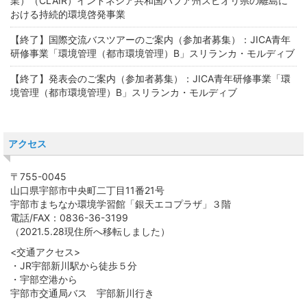
業）（CLAIR）インドネシア共和国パプア州スピオリ県の離島に
おける持続的環境啓発事業
【終了】国際交流バスツアーのご案内（参加者募集）：JICA青年
研修事業「環境管理（都市環境管理）B」スリランカ・モルディブ
【終了】発表会のご案内（参加者募集）：JICA青年研修事業「環
境管理（都市環境管理）B」スリランカ・モルディブ
アクセス
〒755-0045
山口県宇部市中央町二丁目11番21号
宇部市まちなか環境学習館「銀天エコプラザ」３階
電話/FAX：0836-36-3199
（2021.5.28現住所へ移転しました）
<交通アクセス>
・JR宇部新川駅から徒歩５分
・宇部空港から
宇部市交通局バス 宇部新川行き