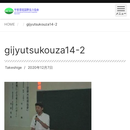
メニュー
HOME
gijyutsukouza14-2
gijyutsukouza14-2
Takeshige
2020年12月7日