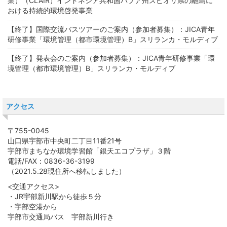
業）（CLAIR）インドネシア共和国パプア州スピオリ県の離島に
おける持続的環境啓発事業
【終了】国際交流バスツアーのご案内（参加者募集）：JICA青年
研修事業「環境管理（都市環境管理）B」スリランカ・モルディブ
【終了】発表会のご案内（参加者募集）：JICA青年研修事業「環
境管理（都市環境管理）B」スリランカ・モルディブ
アクセス
〒755-0045
山口県宇部市中央町二丁目11番21号
宇部市まちなか環境学習館「銀天エコプラザ」３階
電話/FAX：0836-36-3199
（2021.5.28現住所へ移転しました）
<交通アクセス>
・JR宇部新川駅から徒歩５分
・宇部空港から
宇部市交通局バス 宇部新川行き