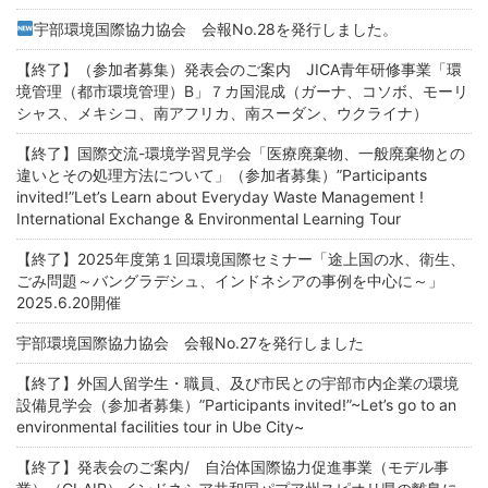
宇部環境国際協力協会 会報No.28を発行しました。
【終了】（参加者募集）発表会のご案内 JICA青年研修事業「環
境管理（都市環境管理）B」７カ国混成（ガーナ、コソボ、モーリ
シャス、メキシコ、南アフリカ、南スーダン、ウクライナ）
【終了】国際交流-環境学習見学会「医療廃棄物、一般廃棄物との
違いとその処理方法について」（参加者募集）”Participants
invited!”Let’s Learn about Everyday Waste Management !
International Exchange & Environmental Learning Tour
【終了】2025年度第１回環境国際セミナー「途上国の水、衛生、
ごみ問題～バングラデシュ、インドネシアの事例を中心に～」
2025.6.20開催
宇部環境国際協力協会 会報No.27を発行しました
【終了】外国人留学生・職員、及び市民との宇部市内企業の環境
設備見学会（参加者募集）”Participants invited!”~Let’s go to an
environmental facilities tour in Ube City~
【終了】発表会のご案内/ 自治体国際協力促進事業（モデル事