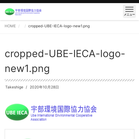
メニュー
HOME
cropped-UBE-IECA-logo-new1.png
cropped-UBE-IECA-logo-
new1.png
Takeshige
2020年10月28日