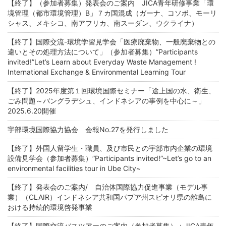
【終了】（参加者募集）発表会のご案内 JICA青年研修事業「環
境管理（都市環境管理）B」７カ国混成（ガーナ、コソボ、モーリ
シャス、メキシコ、南アフリカ、南スーダン、ウクライナ）
【終了】国際交流-環境学習見学会「医療廃棄物、一般廃棄物との
違いとその処理方法について」（参加者募集）”Participants
invited!”Let’s Learn about Everyday Waste Management !
International Exchange & Environmental Learning Tour
【終了】2025年度第１回環境国際セミナー「途上国の水、衛生、
ごみ問題～バングラデシュ、インドネシアの事例を中心に～」
2025.6.20開催
宇部環境国際協力協会 会報No.27を発行しました
【終了】外国人留学生・職員、及び市民との宇部市内企業の環境
設備見学会（参加者募集）”Participants invited!”~Let’s go to an
environmental facilities tour in Ube City~
【終了】発表会のご案内/ 自治体国際協力促進事業（モデル事
業）（CLAIR）インドネシア共和国パプア州スピオリ県の離島に
おける持続的環境啓発事業
【終了】国際交流バスツアーのご案内（参加者募集）：JICA青年