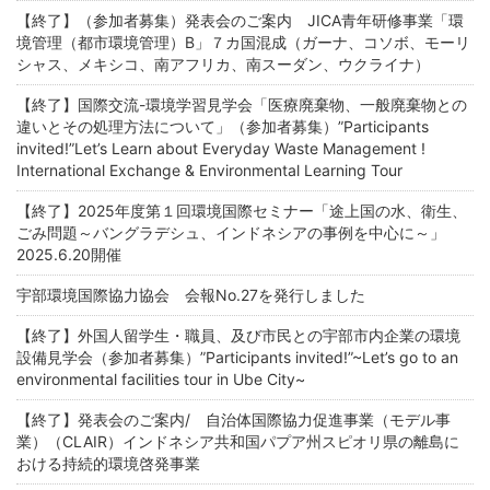
【終了】（参加者募集）発表会のご案内 JICA青年研修事業「環
境管理（都市環境管理）B」７カ国混成（ガーナ、コソボ、モーリ
シャス、メキシコ、南アフリカ、南スーダン、ウクライナ）
【終了】国際交流-環境学習見学会「医療廃棄物、一般廃棄物との
違いとその処理方法について」（参加者募集）”Participants
invited!”Let’s Learn about Everyday Waste Management !
International Exchange & Environmental Learning Tour
【終了】2025年度第１回環境国際セミナー「途上国の水、衛生、
ごみ問題～バングラデシュ、インドネシアの事例を中心に～」
2025.6.20開催
宇部環境国際協力協会 会報No.27を発行しました
【終了】外国人留学生・職員、及び市民との宇部市内企業の環境
設備見学会（参加者募集）”Participants invited!”~Let’s go to an
environmental facilities tour in Ube City~
【終了】発表会のご案内/ 自治体国際協力促進事業（モデル事
業）（CLAIR）インドネシア共和国パプア州スピオリ県の離島に
おける持続的環境啓発事業