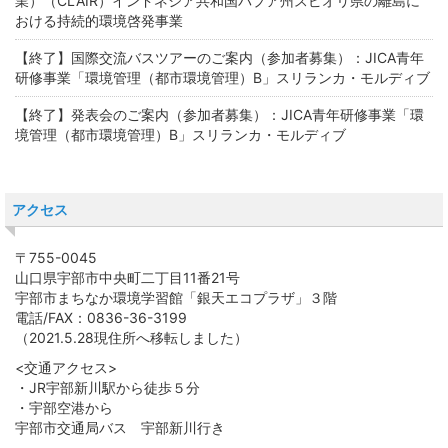
業）（CLAIR）インドネシア共和国パプア州スピオリ県の離島に
おける持続的環境啓発事業
【終了】国際交流バスツアーのご案内（参加者募集）：JICA青年
研修事業「環境管理（都市環境管理）B」スリランカ・モルディブ
【終了】発表会のご案内（参加者募集）：JICA青年研修事業「環
境管理（都市環境管理）B」スリランカ・モルディブ
アクセス
〒755-0045
山口県宇部市中央町二丁目11番21号
宇部市まちなか環境学習館「銀天エコプラザ」３階
電話/FAX：0836-36-3199
（2021.5.28現住所へ移転しました）
<交通アクセス>
・JR宇部新川駅から徒歩５分
・宇部空港から
宇部市交通局バス 宇部新川行き