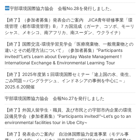
宇部環境国際協力協会 会報No.28を発行しました。
【終了】（参加者募集）発表会のご案内 JICA青年研修事業「環
境管理（都市環境管理）B」７カ国混成（ガーナ、コソボ、モーリ
シャス、メキシコ、南アフリカ、南スーダン、ウクライナ）
【終了】国際交流-環境学習見学会「医療廃棄物、一般廃棄物との
違いとその処理方法について」（参加者募集）”Participants
invited!”Let’s Learn about Everyday Waste Management !
International Exchange & Environmental Learning Tour
【終了】2025年度第１回環境国際セミナー「途上国の水、衛生、
ごみ問題～バングラデシュ、インドネシアの事例を中心に～」
2025.6.20開催
宇部環境国際協力協会 会報No.27を発行しました
【終了】外国人留学生・職員、及び市民との宇部市内企業の環境
設備見学会（参加者募集）”Participants invited!”~Let’s go to an
environmental facilities tour in Ube City~
【終了】発表会のご案内/ 自治体国際協力促進事業（モデル事