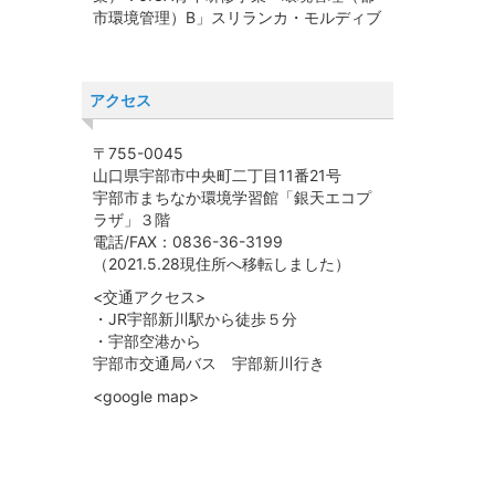
市環境管理）B」スリランカ・モルディブ
アクセス
〒755-0045
山口県宇部市中央町二丁目11番21号
宇部市まちなか環境学習館「銀天エコプ
ラザ」３階
電話/FAX：0836-36-3199
（2021.5.28現住所へ移転しました）
<交通アクセス>
・JR宇部新川駅から徒歩５分
・宇部空港から
宇部市交通局バス 宇部新川行き
<google map>