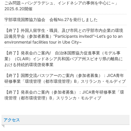
ごみ問題～バングラデシュ、インドネシアの事例を中心に～」
2025.6.20開催
宇部環境国際協力協会 会報No.27を発行しました
【終了】外国人留学生・職員、及び市民との宇部市内企業の環境
設備見学会（参加者募集）”Participants invited!”~Let’s go to an
environmental facilities tour in Ube City~
【終了】発表会のご案内/ 自治体国際協力促進事業（モデル事
業）（CLAIR）インドネシア共和国パプア州スピオリ県の離島に
おける持続的環境啓発事業
【終了】国際交流バスツアーのご案内（参加者募集）：JICA青年
研修事業「環境管理（都市環境管理）B」スリランカ・モルディブ
【終了】発表会のご案内（参加者募集）：JICA青年研修事業「環
境管理（都市環境管理）B」スリランカ・モルディブ
アクセス