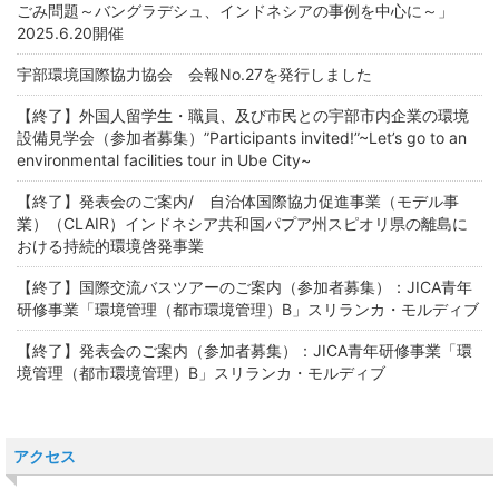
ごみ問題～バングラデシュ、インドネシアの事例を中心に～」
2025.6.20開催
宇部環境国際協力協会 会報No.27を発行しました
【終了】外国人留学生・職員、及び市民との宇部市内企業の環境
設備見学会（参加者募集）”Participants invited!”~Let’s go to an
environmental facilities tour in Ube City~
【終了】発表会のご案内/ 自治体国際協力促進事業（モデル事
業）（CLAIR）インドネシア共和国パプア州スピオリ県の離島に
おける持続的環境啓発事業
【終了】国際交流バスツアーのご案内（参加者募集）：JICA青年
研修事業「環境管理（都市環境管理）B」スリランカ・モルディブ
【終了】発表会のご案内（参加者募集）：JICA青年研修事業「環
境管理（都市環境管理）B」スリランカ・モルディブ
アクセス