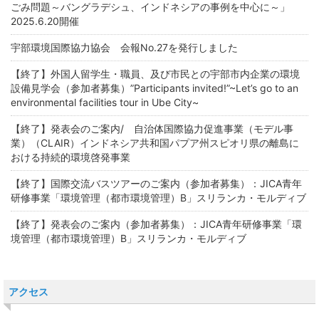
ごみ問題～バングラデシュ、インドネシアの事例を中心に～」
2025.6.20開催
宇部環境国際協力協会 会報No.27を発行しました
【終了】外国人留学生・職員、及び市民との宇部市内企業の環境
設備見学会（参加者募集）”Participants invited!”~Let’s go to an
environmental facilities tour in Ube City~
【終了】発表会のご案内/ 自治体国際協力促進事業（モデル事
業）（CLAIR）インドネシア共和国パプア州スピオリ県の離島に
おける持続的環境啓発事業
【終了】国際交流バスツアーのご案内（参加者募集）：JICA青年
研修事業「環境管理（都市環境管理）B」スリランカ・モルディブ
【終了】発表会のご案内（参加者募集）：JICA青年研修事業「環
境管理（都市環境管理）B」スリランカ・モルディブ
アクセス